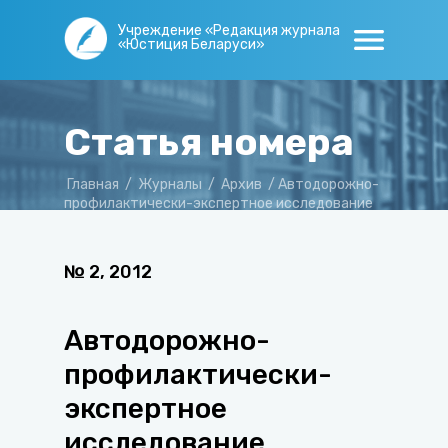
Учреждение «Редакция журнала
«Юстиция Беларуси»
Статья номера
Главная
/
Журналы
/
Архив
/
Автодорожно-
профилактически-экспертное исследование
опасного места улично-дорожной сети
№
2
,
2012
Автодорожно-
профилактически-
экспертное
исследование