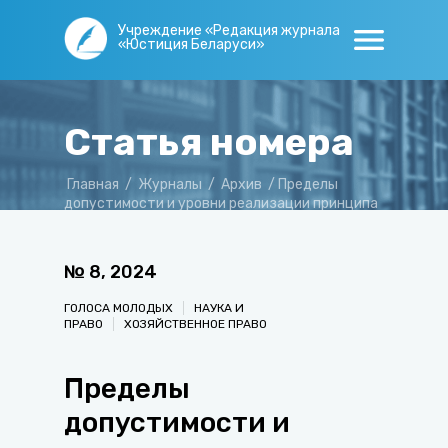
Учреждение «Редакция журнала
«Юстиция Беларуси»
Статья номера
Главная
/
Журналы
/
Архив
/
Пределы
допустимости и уровни реализации принципа
свободы хозяйственной деятельности
№
8
,
2024
ГОЛОСА МОЛОДЫХ
НАУКА И
ПРАВО
ХОЗЯЙСТВЕННОЕ ПРАВО
Пределы
допустимости и