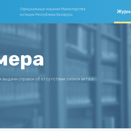
Официальные издания Министерства
Журн
юстиции Республики Беларусь
мера
х выдачи справок об отсутствии записи акта о