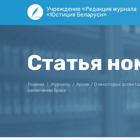
Учреждение «Редакция журнала
«Юстиция Беларуси»
Статья но
Главная
/
Журналы
/
Архив
/
О некоторых аспекта
заключении брака