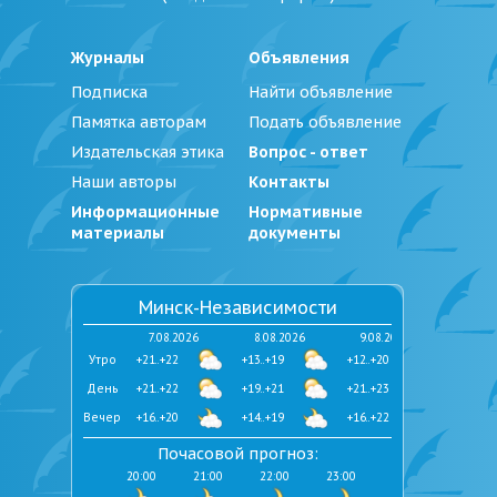
Журналы
Объявления
Подписка
Найти объявление
Памятка авторам
Подать объявление
Издательская этика
Вопрос - ответ
Наши авторы
Контакты
Информационные
Нормативные
материалы
документы
Минск-Независимости
7.08.2026
8.08.2026
9.08.2026
Утро
+21..+22
+13..+19
+12..+20
День
+21..+22
+19..+21
+21..+23
Вечер
+16..+20
+14..+19
+16..+22
Почасовой прогноз:
20:00
21:00
22:00
23:00
0:00