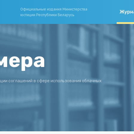
Официальные издания Министерства
Журн
юстиции Республики Беларусь
мера
ции соглашений в сфере использования облачных