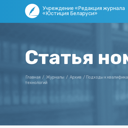
Учреждение «Редакция журнала
«Юстиция Беларуси»
Статья но
Главная
/
Журналы
/
Архив
/
Подходы к квалифика
технологий