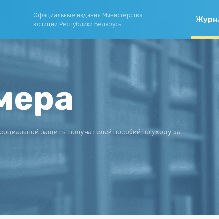
Официальные издания Министерства
Журн
юстиции Республики Беларусь
мера
социальной защиты получателей пособий по уходу за