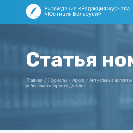
Учреждение «Редакция журнала
«Юстиция Беларуси»
Статья но
Главная
/
Журналы
/
Архив
/
Актуальные аспекты 
ребенком в возрасте до 3 лет