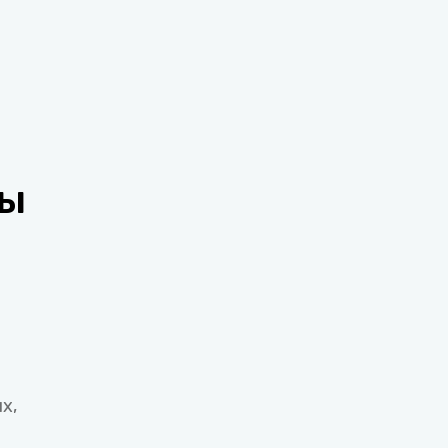
ты
х,