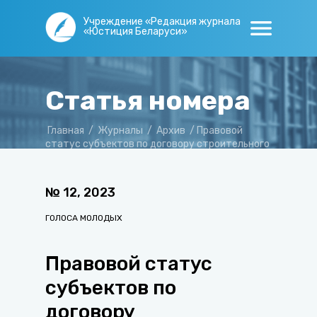
Учреждение «Редакция журнала
«Юстиция Беларуси»
Статья номера
Главная
/
Журналы
/
Архив
/
Правовой
статус субъектов по договору строительного
подряда
№
12
,
2023
ГОЛОСА МОЛОДЫХ
Правовой статус
субъектов по
договору