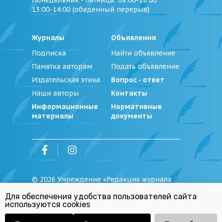
Понедельник - пятница
: 09:00-18:00
13:00-14:00 (обеденный перерыв)
Журналы
Объявления
Подписка
Найти объявление
Памятка авторам
Подать объявление
Издательская этика
Вопрос - ответ
Наши авторы
Контакты
Информационные
Нормативные
материалы
документы
©
2026
Учреждение «Редакция журнала
«Юстиция Беларуси»
Для обеспечения удобства пользователей сайта
Политика обработки персональных
используются cookies
данных
Республиканский список экстремистских
материалов