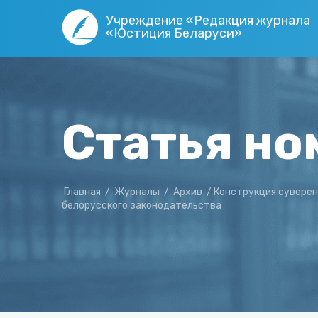
Учреждение «Редакция журнала
«Юстиция Беларуси»
Статья но
Главная
/
Журналы
/
Архив
/
Конструкция суверен
белорусского законодательства