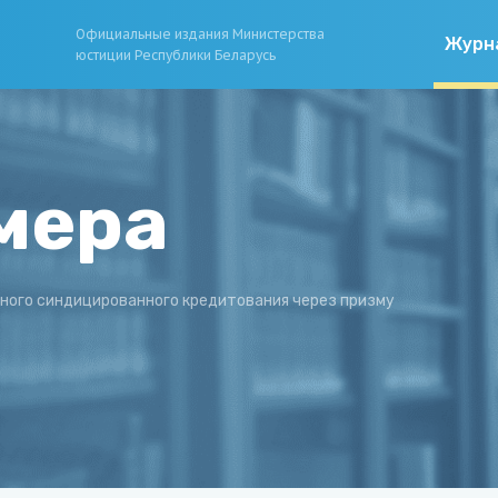
Официальные издания Министерства
Журн
юстиции Республики Беларусь
мера
ного синдицированного кредитования через призму