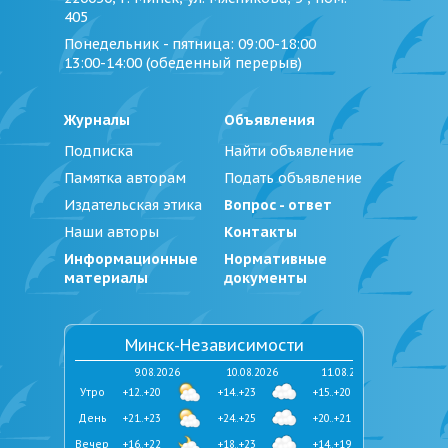
405
Понедельник - пятница
: 09:00-18:00
13:00-14:00 (обеденный перерыв)
Журналы
Объявления
Подписка
Найти объявление
Памятка авторам
Подать объявление
Издательская этика
Вопрос - ответ
Наши авторы
Контакты
Информационные
Нормативные
материалы
документы
Минск-Независимости
9.08.2026
10.08.2026
11.08.2026
Утро
+12..+20
+14..+23
+15..+20
День
+21..+23
+24..+25
+20..+21
Вечер
+16..+22
+18..+23
+14..+19