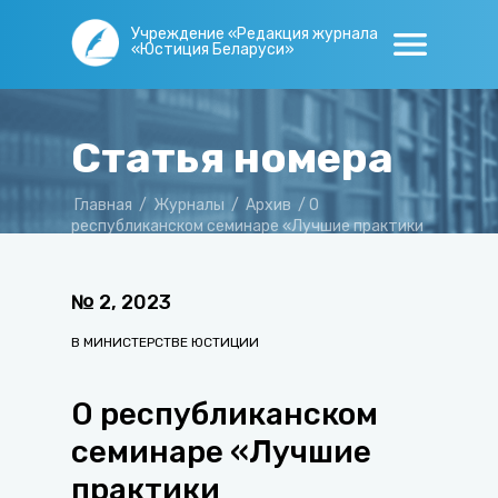
Учреждение «Редакция журнала
«Юстиция Беларуси»
Статья номера
Главная
/
Журналы
/
Архив
/
О
республиканском семинаре «Лучшие практики
функционирования службы «одно окно»
№
2
,
2023
В МИНИСТЕРСТВЕ ЮСТИЦИИ
О республиканском
семинаре «Лучшие
практики