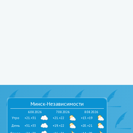
Минск-Независимости
6.08.2026
7.08.2026
8.08.2026
Утро
+21..+31
+21..+22
+13..+19
День
+31..+33
+19..+22
+20..+21