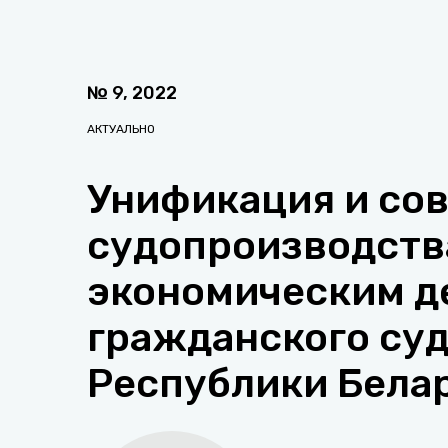
№
9
,
2022
АКТУАЛЬНО
Унификация и со
судопроизводств
экономическим де
гражданского су
Республики Бела