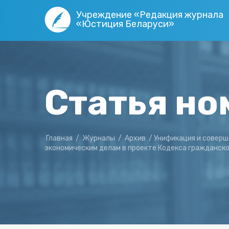
Учреждение «Редакция журнала
«Юстиция Беларуси»
Статья но
Главная
/
Журналы
/
Архив
/
Унификация и соверш
экономическим делам в проекте Кодекса гражданск