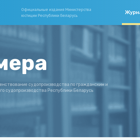
Официальные издания Министерства
Журн
юстиции Республики Беларусь
мера
енствование судопроизводства по гражданским и
ого судопроизводства Республики Беларусь