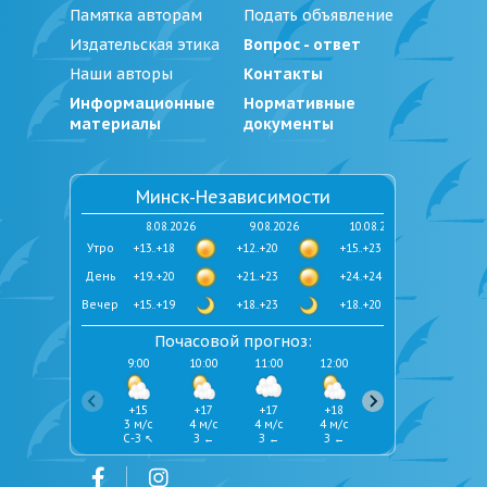
Памятка авторам
Подать объявление
Издательская этика
Вопрос - ответ
Наши авторы
Контакты
Информационные
Нормативные
материалы
документы
Минск-Независимости
8.08.2026
9.08.2026
10.08.2026
Утро
+13..+18
+12..+20
+15..+23
День
+19..+20
+21..+23
+24..+24
Вечер
+15..+19
+18..+23
+18..+20
Почасовой прогноз:
9:00
10:00
11:00
12:00
13:00
14:00
+15
+17
+17
+18
+19
+19
3 м/с
4 м/с
4 м/с
4 м/с
4 м/с
5 м/с
С-З ↖
З ←
З ←
З ←
З ←
З ←