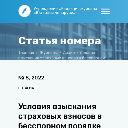
Учреждение «Редакция журнала
«Юстиция Беларуси»
Статья номера
Главная
/
Журналы
/
Архив
/
Условия
взыскания страховых взносов в бесспорном
порядке
№
8
,
2022
НОТАРИАТ
Условия взыскания
страховых взносов в
бесспорном порядке