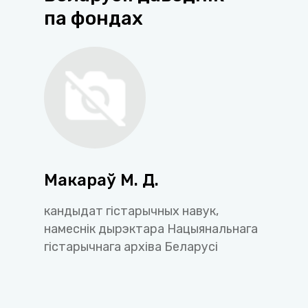
па фондах
Макараў М. Д.
кандыдат гістарычных навук,
намеснік дырэктара Нацыянальнага
гістарычнага архіва Беларусі