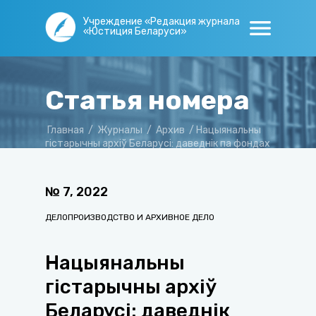
Учреждение «Редакция журнала
«Юстиция Беларуси»
Статья номера
Главная
/
Журналы
/
Архив
/
Нацыянальны
гістарычны архіў Беларусі: даведнік па фондах
№
7
,
2022
ДЕЛОПРОИЗВОДСТВО И АРХИВНОЕ ДЕЛО
Нацыянальны
гістарычны архіў
Беларусі: даведнік