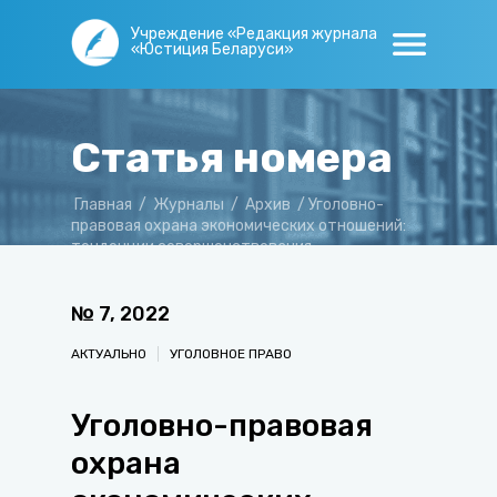
Учреждение «Редакция журнала
«Юстиция Беларуси»
Статья номера
Главная
/
Журналы
/
Архив
/
Уголовно-
правовая охрана экономических отношений:
тенденции совершенствования
законодательства
№
7
,
2022
АКТУАЛЬНО
УГОЛОВНОЕ ПРАВО
Уголовно-правовая
охрана