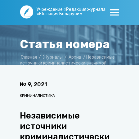
Учреждение «Редакция журнала
«Юстиция Беларуси»
Статья номера
Главная
/
Журналы
/
Архив
/
Независимые
источники криминалистически значимой
информации
№
9
,
2021
КРИМИНАЛИСТИКА
Независимые
источники
криминалистически