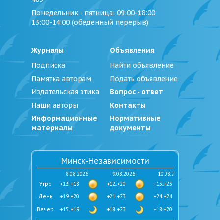
Понедельник - пятница
: 09:00-18:00
13:00-14:00 (обеденный перерыв)
Журналы
Объявления
Подписка
Найти объявление
Памятка авторам
Подать объявление
Издательская этика
Вопрос - ответ
Наши авторы
Контакты
Информационные
Нормативные
материалы
документы
Минск-Независимости
8.08.2026
9.08.2026
10.08.2026
Утро
+13..+18
+12..+20
+15..+23
День
+19..+20
+21..+23
+24..+24
Вечер
+15..+19
+18..+23
+18..+20