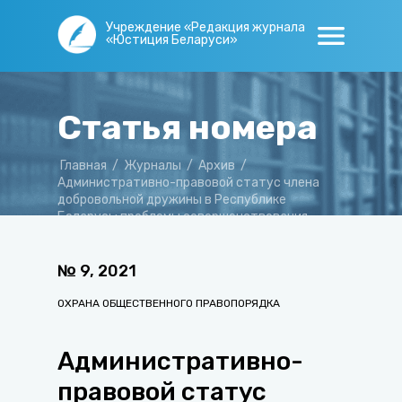
Учреждение «Редакция журнала
«Юстиция Беларуси»
Статья номера
Главная
/
Журналы
/
Архив
/
Административно-правовой статус члена
добровольной дружины в Республике
Беларусь: проблемы совершенствования
гарантий правовой защиты
№
9
,
2021
ОХРАНА ОБЩЕСТВЕННОГО ПРАВОПОРЯДКА
Административно-
правовой статус