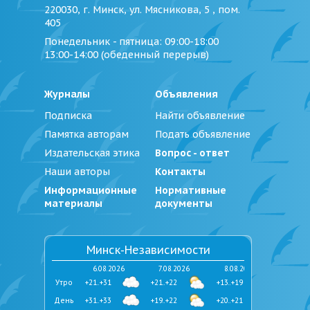
220030, г. Минск, ул. Мясникова, 5 , пом.
405
Понедельник - пятница
: 09:00-18:00
13:00-14:00 (обеденный перерыв)
Журналы
Объявления
Подписка
Найти объявление
Памятка авторам
Подать объявление
Издательская этика
Вопрос - ответ
Наши авторы
Контакты
Информационные
Нормативные
материалы
документы
Минск-Независимости
6.08.2026
7.08.2026
8.08.2026
Утро
+21..+31
+21..+22
+13..+19
День
+31..+33
+19..+22
+20..+21