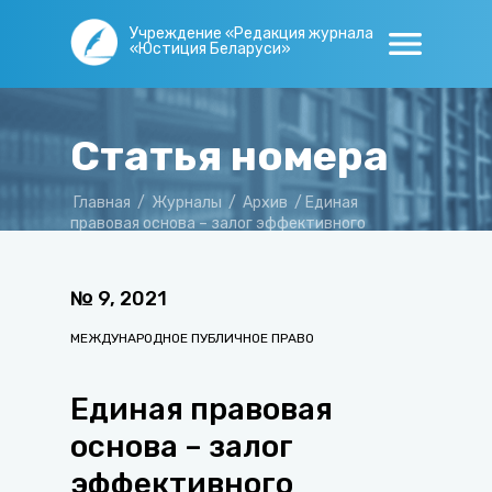
Учреждение «Редакция журнала
«Юстиция Беларуси»
Статья номера
Главная
/
Журналы
/
Архив
/
Единая
правовая основа – залог эффективного
развития интеграционных процессов
№
9
,
2021
МЕЖДУНАРОДНОЕ ПУБЛИЧНОЕ ПРАВО
Единая правовая
основа – залог
эффективного