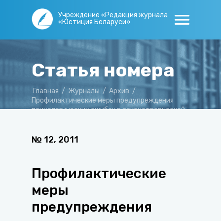
Учреждение «Редакция журнала
«Юстиция Беларуси»
Статья номера
Главная
/
Журналы
/
Архив
/
Профилактические меры предупреждения
психологических ошибок в законотворческой
деятельности
№
12
,
2011
Профилактические
меры
предупреждения