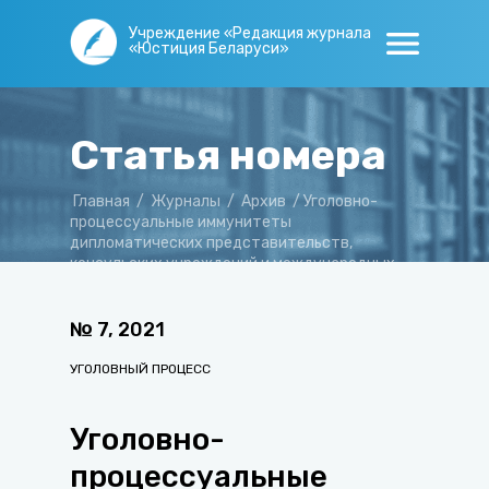
Учреждение «Редакция журнала
«Юстиция Беларуси»
Статья номера
Главная
/
Журналы
/
Архив
/
Уголовно-
процессуальные иммунитеты
дипломатических представительств,
консульских учреждений и международных
организаций
№
7
,
2021
УГОЛОВНЫЙ ПРОЦЕСС
Уголовно-
процессуальные