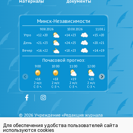
материалы
документы
Минск-Независимости
9.08.2026
10.08.2026
11.08.2026
Утро
+12..+20
+14..+23
+15..+20
День
+21..+23
+24..+25
+20..+21
Вечер
+16..+22
+18..+23
+14..+19
Почасовой прогноз:
9:00
10:00
11:00
12:00
13:00
14:00
+16
+18
+19
+20
+21
+22
2 м/с
2 м/с
2 м/с
2 м/с
2 м/с
2 м/с
С-З ↖
С-З ↖
С-З ↖
С-З ↖
С-З ↖
С-З ↖
©
2026
Учреждение «Редакция журнала
«Юстиция Беларуси»
Для обеспечения удобства пользователей сайта
Политика обработки персональных
используются cookies
данных