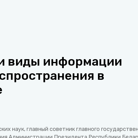
и виды информации
аспространения в
е
их наук, главный советник главного государстве
ния Администрации Президента Республики Бела