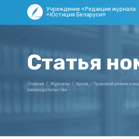
Учреждение «Редакция журнала
«Юстиция Беларуси»
Статья но
Главная
/
Журналы
/
Архив
/
Правовой режим и ви
законодательстве