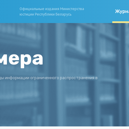
Официальные издания Министерства
Журн
юстиции Республики Беларусь
мера
ды информации ограниченного распространения в