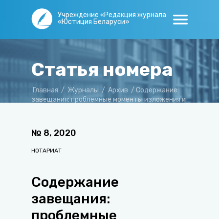
Учреждение «Редакция журнала
«Юстиция Беларуси»
Статья номера
Главная
/
Журналы
/
Архив
/
Содержание
завещания: проблемные моменты изложения и
исполнения воли завещателя
№
8
,
2020
НОТАРИАТ
Содержание
завещания:
проблемные