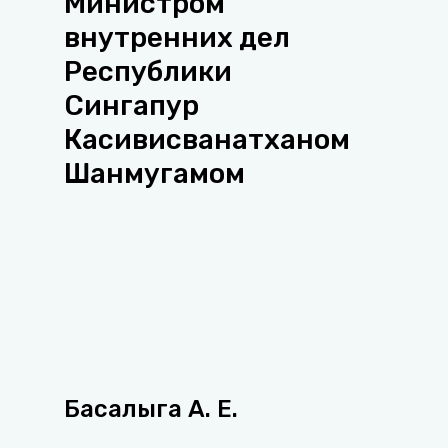
Министром
внутренних дел
Республики
Сингапур
Касивисванатханом
Шанмугамом
Басалыга А. Е.