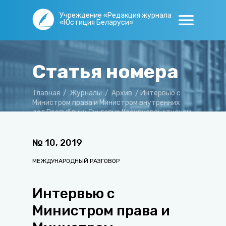
Учреждение «Редакция журнала
«Юстиция Беларуси»
Статья номера
Главная
/
Журналы
/
Архив
/
Интервью с
Министром права и Министром внутренних
дел Республики Сингапур Касивисванатханом
Шанмугамом
№
10
,
2019
МЕЖДУНАРОДНЫЙ РАЗГОВОР
Интервью с
Министром права и