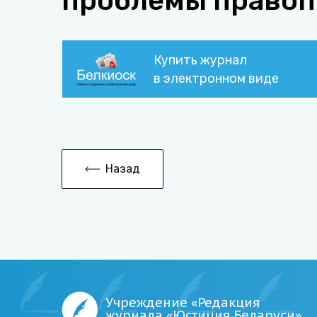
проблемы право
Купить журнал
в электронном виде
Назад
Учреждение «Редакция
журнала «Юстиция Беларуси»