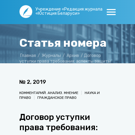
Учреждение «Редакция журнала
«Юстиция Беларуси»
Статья номера
Главная
/
Журналы
/
Архив
/
Договор
уступки права требования: аспекты защиты
интересов цессионария
№
2
,
2019
КОММЕНТАРИЙ. АНАЛИЗ. МНЕНИЕ
НАУКА И
ПРАВО
ГРАЖДАНСКОЕ ПРАВО
Договор уступки
права требования: