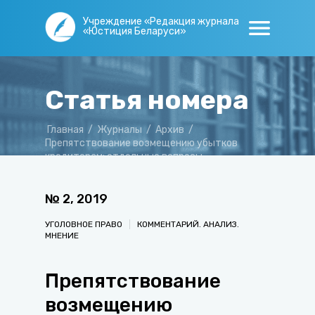
Учреждение «Редакция журнала
«Юстиция Беларуси»
Статья номера
Главная
/
Журналы
/
Архив
/
Препятствование возмещению убытков
кредиторам: отдельные вопросы
правоприменительной практики
№
2
,
2019
УГОЛОВНОЕ ПРАВО
КОММЕНТАРИЙ. АНАЛИЗ.
МНЕНИЕ
Препятствование
возмещению