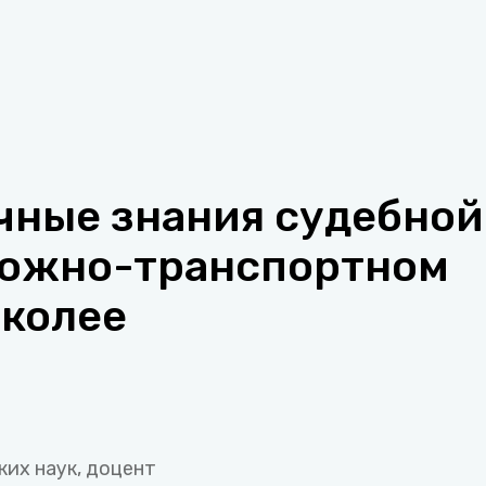
чные знания судебной
рожно-транспортном
 колее
их наук, доцент