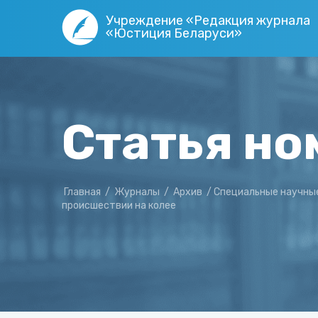
Учреждение «Редакция журнала
«Юстиция Беларуси»
Статья но
Главная
/
Журналы
/
Архив
/
Специальные научны
происшествии на колее