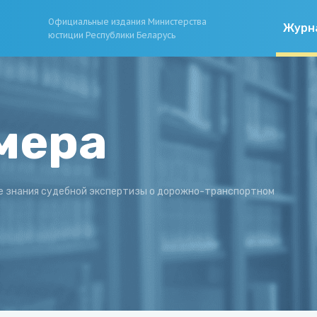
Официальные издания Министерства
Журн
юстиции Республики Беларусь
мера
е знания судебной экспертизы о дорожно-транспортном