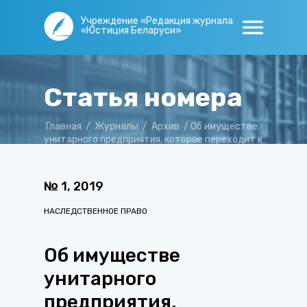
Учреждение «Редакция журнала
«Юстиция Беларуси»
Статья номера
Главная
/
Журналы
/
Архив
/
Об имуществе
унитарного предприятия, которое переходит к
наследникам в связи со смертью учредителя
№
1
,
2019
НАСЛЕДСТВЕННОЕ ПРАВО
Об имуществе
унитарного
предприятия,