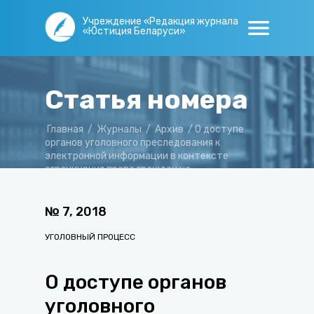
Учреждение «Редакция журнала
«Юстиция Беларуси»
Статья номера
Главная
/
Журналы
/
Архив
/
О доступе
органов уголовного преследования к
электронной информации в контексте
ограничения права граждан на
неприкосновенность личной жизни
№
7
,
2018
УГОЛОВНЫЙ ПРОЦЕСС
О доступе органов
уголовного