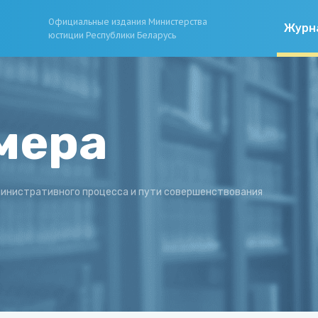
Официальные издания Министерства
Журн
юстиции Республики Беларусь
мера
инистративного процесса и пути совершенствования