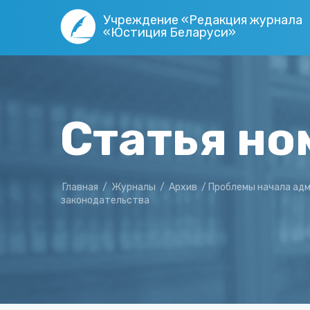
Учреждение «Редакция журнала
«Юстиция Беларуси»
Статья но
Главная
/
Журналы
/
Архив
/
Проблемы начала адм
законодательства