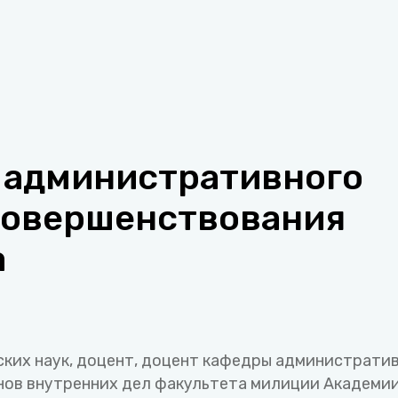
 административного
 совершенствования
а
ких наук, доцент, доцент кафедры администрати
нов внутренних дел факультета милиции Академи