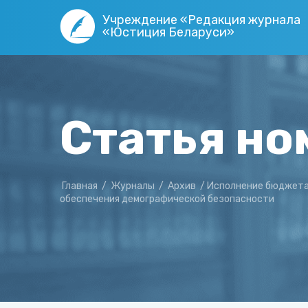
Учреждение «Редакция журнала
«Юстиция Беларуси»
Статья но
Главная
/
Журналы
/
Архив
/
Исполнение бюджета 
обеспечения демографической безопасности