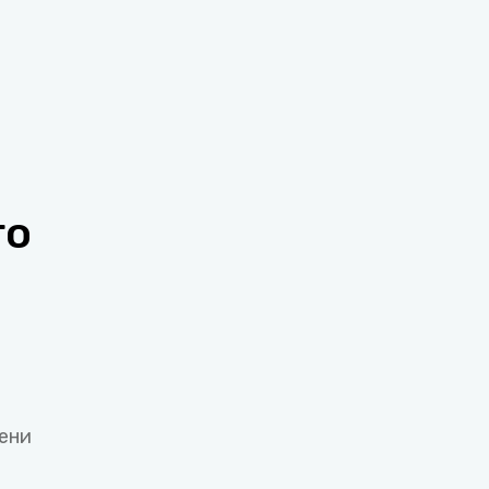
го
ени