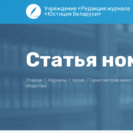
Учреждение «Редакция журнала
«Юстиция Беларуси»
Статья но
Главная
/
Журналы
/
Архив
/
Гарантии прав инвес
общества