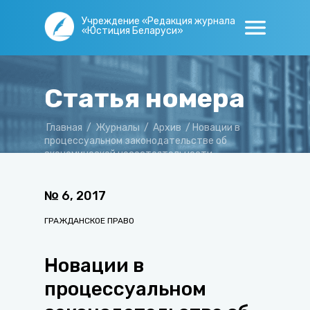
Учреждение «Редакция журнала
«Юстиция Беларуси»
Статья номера
Главная
/
Журналы
/
Архив
/
Новации в
процессуальном законодательстве об
экономической несостоятельности
(банкротстве)
№
6
,
2017
ГРАЖДАНСКОЕ ПРАВО
Новации в
процессуальном