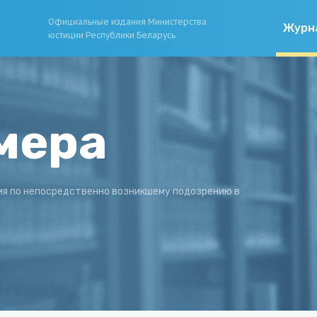
Официальные издания Министерства
Журн
юстиции Республики Беларусь
мера
я по непосредственно возникшему подозрению в