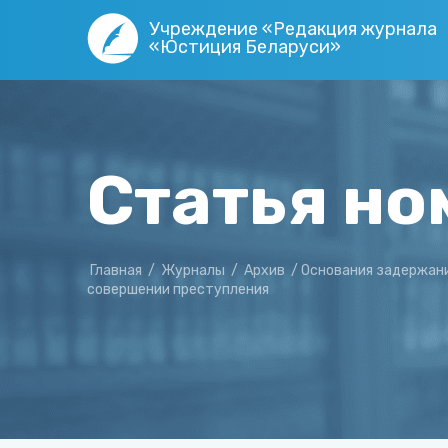
Учреждение «Редакция журнала
«Юстиция Беларуси»
Статья но
Главная
/
Журналы
/
Архив
/
Основания задержани
совершении преступления