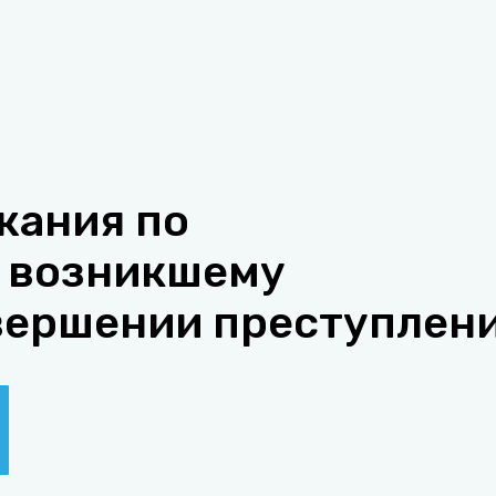
жания по
 возникшему
вершении преступлен