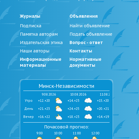
Журналы
Объявления
Подписка
Найти объявление
Памятка авторам
Подать объявление
Издательская этика
Вопрос - ответ
Наши авторы
Контакты
Информационные
Нормативные
материалы
документы
Минск-Независимости
9.08.2026
10.08.2026
11.08.2026
Утро
+12..+20
+14..+23
+15..+20
День
+21..+23
+24..+25
+20..+21
Вечер
+16..+22
+18..+23
+14..+19
Почасовой прогноз:
9:00
10:00
11:00
12:00
13:00
14:00