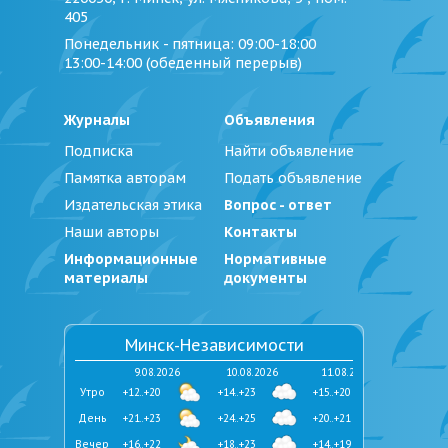
405
Понедельник - пятница
: 09:00-18:00
13:00-14:00 (обеденный перерыв)
Журналы
Объявления
Подписка
Найти объявление
Памятка авторам
Подать объявление
Издательская этика
Вопрос - ответ
Наши авторы
Контакты
Информационные
Нормативные
материалы
документы
Минск-Независимости
9.08.2026
10.08.2026
11.08.2026
Утро
+12..+20
+14..+23
+15..+20
День
+21..+23
+24..+25
+20..+21
Вечер
+16..+22
+18..+23
+14..+19