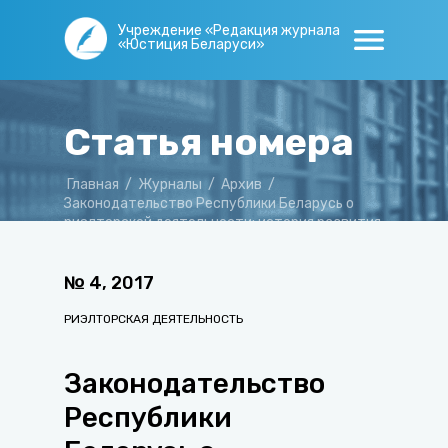
Учреждение «Редакция журнала
«Юстиция Беларуси»
Статья номера
Главная
/
Журналы
/
Архив
/
Законодательство Республики Беларусь о
риэлтерской деятельности: история развития
и современное состояние
№
4
,
2017
РИЭЛТОРСКАЯ ДЕЯТЕЛЬНОСТЬ
Законодательство
Республики