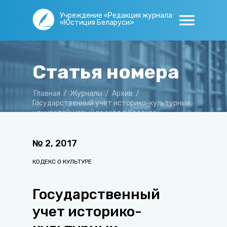
Учреждение «Редакция журнала
«Юстиция Беларуси»
Статья номера
Главная
/
Журналы
/
Архив
/
Государственный учет историко-культурных
ценностей: новый подход в Кодексе
Республики Беларусь о культуре
№
2
,
2017
КОДЕКС О КУЛЬТУРЕ
Государственный
учет историко-