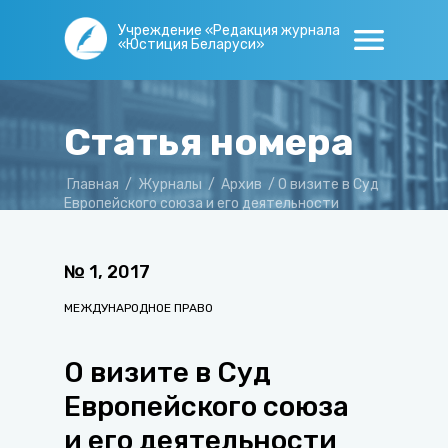
Учреждение «Редакция журнала
«Юстиция Беларуси»
Статья номера
Главная
/
Журналы
/
Архив
/
О визите в Суд
Европейского союза и его деятельности
№
1
,
2017
МЕЖДУНАРОДНОЕ ПРАВО
О визите в Суд
Европейского союза
и его деятельности