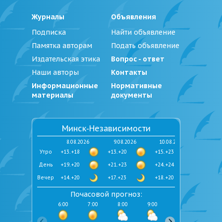
Журналы
Объявления
Подписка
Найти объявление
Памятка авторам
Подать объявление
Издательская этика
Вопрос - ответ
Наши авторы
Контакты
Информационные
Нормативные
материалы
документы
Минск-Независимости
8.08.2026
9.08.2026
10.08.2026
Утро
+13..+18
+13..+20
+15..+23
День
+19..+20
+21..+23
+24..+24
Вечер
+14..+20
+17..+23
+18..+20
Почасовой прогноз:
6:00
7:00
8:00
9:00
10:00
11:00