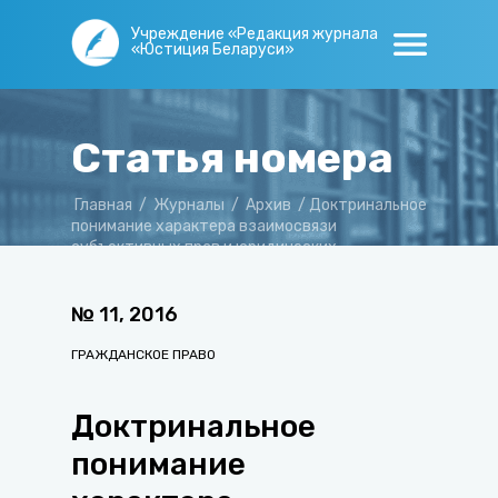
Учреждение «Редакция журнала
«Юстиция Беларуси»
Статья номера
Главная
/
Журналы
/
Архив
/
Доктринальное
понимание характера взаимосвязи
субъективных прав и юридических
обязанностей
№
11
,
2016
ГРАЖДАНСКОЕ ПРАВО
Доктринальное
понимание