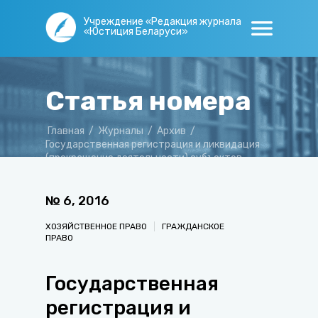
Учреждение «Редакция журнала
«Юстиция Беларуси»
Статья номера
Главная
/
Журналы
/
Архив
/
Государственная регистрация и ликвидация
(прекращение деятельности) субъектов
хозяйствования
№
6
,
2016
ХОЗЯЙСТВЕННОЕ ПРАВО
ГРАЖДАНСКОЕ
ПРАВО
Государственная
регистрация и