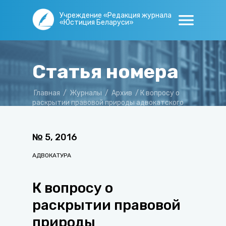
Учреждение «Редакция журнала
«Юстиция Беларуси»
Статья номера
Главная
/
Журналы
/
Архив
/
К вопросу о
раскрытии правовой природы адвокатского
бюро
№
5
,
2016
АДВОКАТУРА
К вопросу о
раскрытии правовой
природы