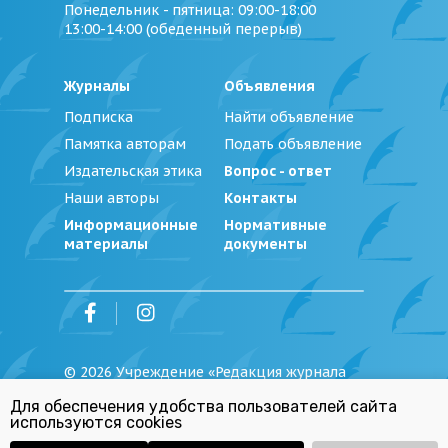
Понедельник - пятница
: 09:00-18:00
13:00-14:00 (обеденный перерыв)
Журналы
Объявления
Подписка
Найти объявление
Памятка авторам
Подать объявление
Издательская этика
Вопрос - ответ
Наши авторы
Контакты
Информационные
Нормативные
материалы
документы
©
2026
Учреждение «Редакция журнала
«Юстиция Беларуси»
Для обеспечения удобства пользователей сайта
Политика обработки персональных
используются cookies
данных
Республиканский список экстремистских