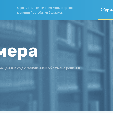
Официальные издания Министерства
Журн
юстиции Республики Беларусь
мера
ращения в суд с заявлением об отмене решения