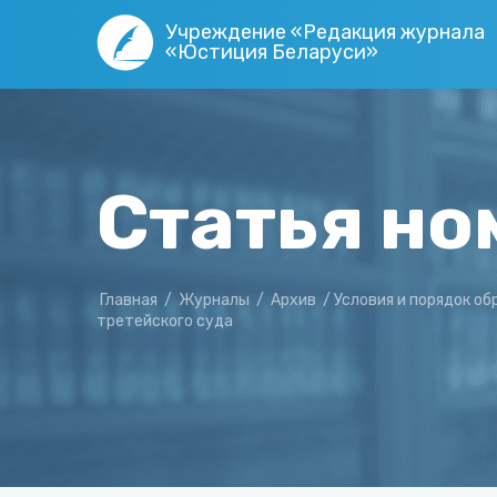
Учреждение «Редакция журнала
«Юстиция Беларуси»
Статья но
Главная
/
Журналы
/
Архив
/
Условия и порядок об
третейского суда