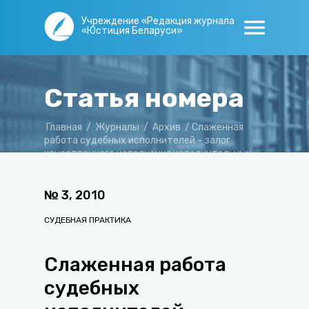
Учреждение «Редакция журнала
«Юстиция Беларуси»
Статья номера
Главная
/
Журналы
/
Архив
/
Слаженная
работа судебных исполнителей - залог
качественного исполнения исполнительных
документов
№
3
,
2010
СУДЕБНАЯ ПРАКТИКА
Слаженная работа
судебных