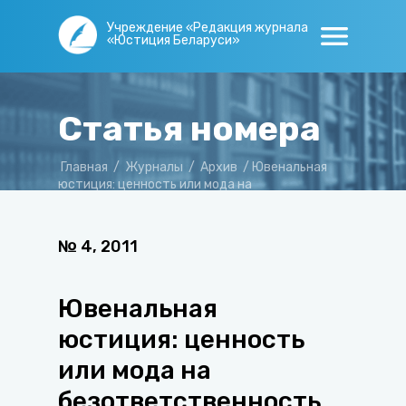
Учреждение «Редакция журнала
«Юстиция Беларуси»
Статья номера
Главная
/
Журналы
/
Архив
/
Ювенальная
юстиция: ценность или мода на
безответственность несовершеннолетних?
№
4
,
2011
Ювенальная
юстиция: ценность
или мода на
безответственность