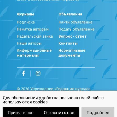
Журналы
Объявления
Подписка
Найти объявление
Памятка авторам
Подать объявление
Издательская этика
Вопрос - ответ
Наши авторы
Контакты
Информационные
Нормативные
материалы
документы
©
2026
Учреждение «Редакция журнала
«Юстиция Беларуси»
Для обеспечения удобства пользователей сайта
Политика обработки персональных
используются cookies
данных
Республиканский список экстремистских
материалов
Принять все
Отклонить все
Подробнее