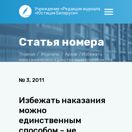
Учреждение «Редакция журнала
«Юстиция Беларуси»
Статья номера
Главная
/
Журналы
/
Архив
/
Избежать
наказания можно единственным способом – не
совершать преступления
№
3
,
2011
Избежать наказания
можно
единственным
способом – не