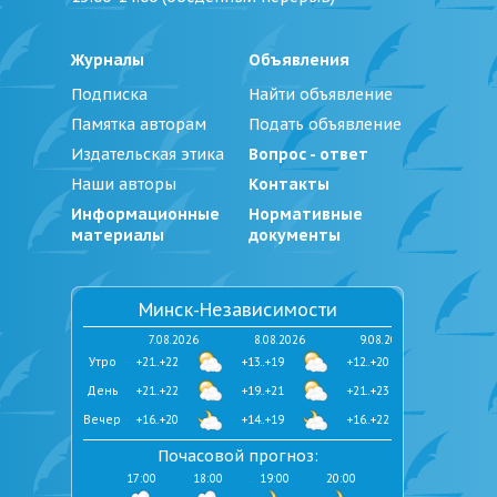
Журналы
Объявления
Подписка
Найти объявление
Памятка авторам
Подать объявление
Издательская этика
Вопрос - ответ
Наши авторы
Контакты
Информационные
Нормативные
материалы
документы
Минск-Независимости
7.08.2026
8.08.2026
9.08.2026
Утро
+21..+22
+13..+19
+12..+20
День
+21..+22
+19..+21
+21..+23
Вечер
+16..+20
+14..+19
+16..+22
Почасовой прогноз:
17:00
18:00
19:00
20:00
21:00
22:00