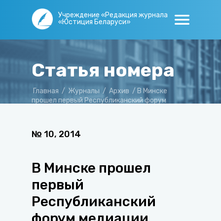
Учреждение «Редакция журнала
«Юстиция Беларуси»
Статья номера
Главная
/
Журналы
/
Архив
/
В Минске
прошел первый Республиканский форум
медиации
№
10
,
2014
В Минске прошел
первый
Республиканский
форум медиации