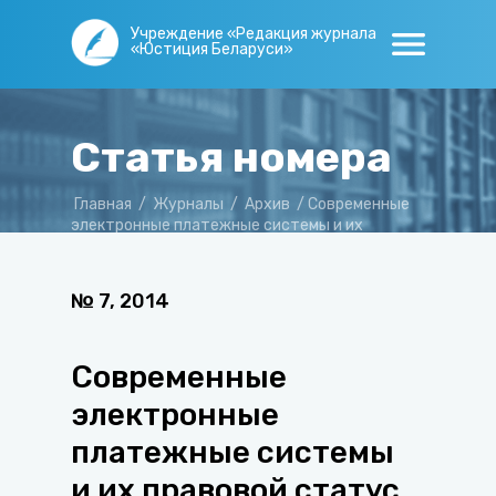
Учреждение «Редакция журнала
«Юстиция Беларуси»
Статья номера
Главная
/
Журналы
/
Архив
/
Современные
электронные платежные системы и их
правовой статус
№
7
,
2014
Современные
электронные
платежные системы
и их правовой статус