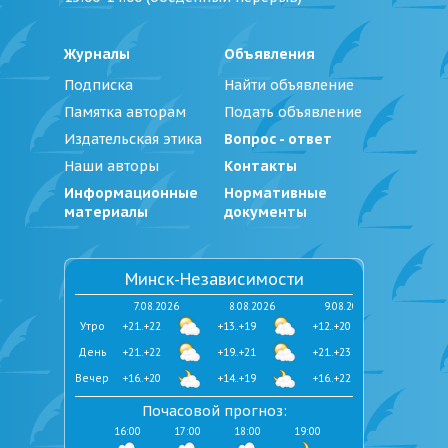
Журналы
Объявления
Подписка
Найти объявление
Памятка авторам
Подать объявление
Издательская этика
Вопрос - ответ
Наши авторы
Контакты
Информационные
Нормативные
материалы
документы
Минск-Независимости
7.08.2026
8.08.2026
9.08.2026
Утро
+21..+22
+13..+19
+12..+20
День
+21..+22
+19..+21
+21..+23
Вечер
+16..+20
+14..+19
+16..+22
Почасовой прогноз:
16:00
17:00
18:00
19:00
20:00
21:00