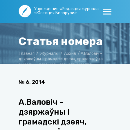
Учреждение «Редакция журнала
«Юстиция Беларуси»
Статья номера
Главная
/
Журналы
/
Архив
/
А.Валовіч –
дзяржаўны i грамадскі дзеяч, правазнаўца,
выдатны мысліцель Вялікага княства
Літоўскага
№
6
,
2014
А.Валовіч –
дзяржаўны i
грамадскі дзеяч,