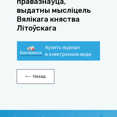
правазнаўца,
выдатны мысліцель
Вялікага княства
Літоўскага
Купить журнал
в электронном виде
Назад