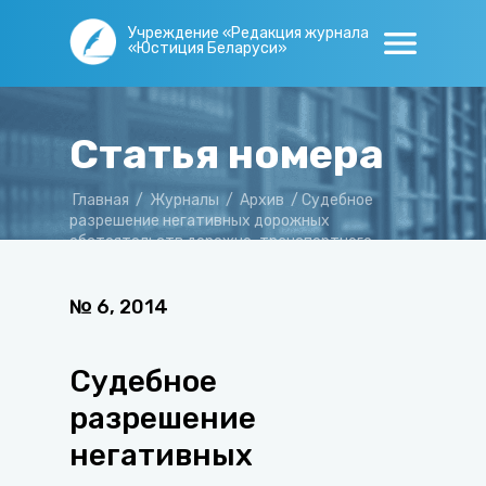
Учреждение «Редакция журнала
«Юстиция Беларуси»
Статья номера
Главная
/
Журналы
/
Архив
/
Судебное
разрешение негативных дорожных
обстоятельств дорожно-транспортного
преступления
№
6
,
2014
Судебное
разрешение
негативных