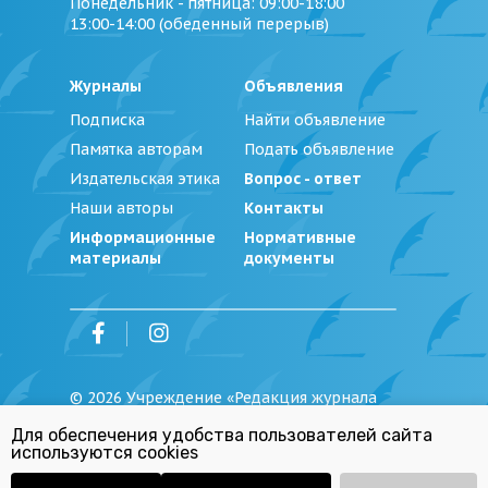
Понедельник - пятница
: 09:00-18:00
13:00-14:00 (обеденный перерыв)
Журналы
Объявления
Подписка
Найти объявление
Памятка авторам
Подать объявление
Издательская этика
Вопрос - ответ
Наши авторы
Контакты
Информационные
Нормативные
материалы
документы
©
2026
Учреждение «Редакция журнала
«Юстиция Беларуси»
Для обеспечения удобства пользователей сайта
Политика обработки персональных
используются cookies
данных
Республиканский список экстремистских
материалов