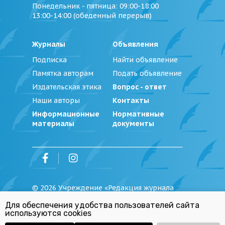
Понедельник - пятница
: 09:00-18:00
13:00-14:00 (обеденный перерыв)
Журналы
Объявления
Подписка
Найти объявление
Памятка авторам
Подать объявление
Издательская этика
Вопрос - ответ
Наши авторы
Контакты
Информационные
Нормативные
материалы
документы
©
2026
Учреждение «Редакция журнала
«Юстиция Беларуси»
Для обеспечения удобства пользователей сайта
Политика обработки персональных
используются cookies
данных
Республиканский список экстремистских