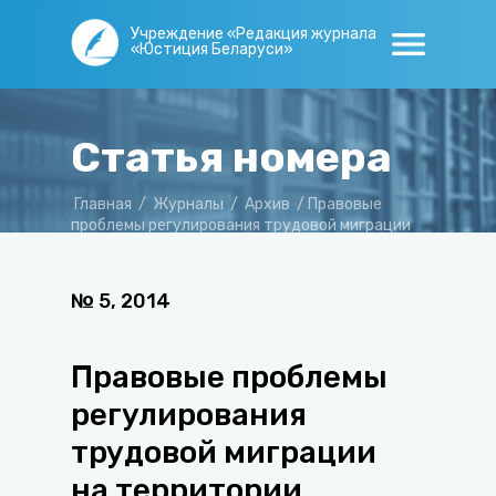
Учреждение «Редакция журнала
«Юстиция Беларуси»
Статья номера
Главная
/
Журналы
/
Архив
/
Правовые
проблемы регулирования трудовой миграции
на территории Таможенного союза
№
5
,
2014
Правовые проблемы
регулирования
трудовой миграции
на территории