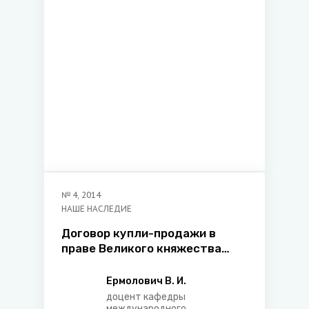
юрыдычнага факультэта
Беларускага дзяржаўнага
ўніверсітэта
№
4
,
2014
НАШЕ НАСЛЕДИЕ
Договор купли-продажи в
праве Великого княжества
Литовского, Русского,
Жемойтского и стран
Ермолович В. И.
средневековой Европы
доцент кафедры
международного