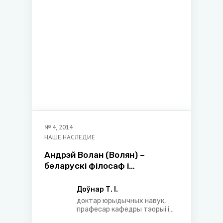
№
4
,
2014
НАШЕ НАСЛЕДИЕ
Андрэй Волан (Волян) –
беларускi фiлосаф i
правазнаўца ХVI стагоддзя
Доўнар Т. І.
доктар юрыдычных навук,
прафесар кафедры тэорыі і
гісторыі дзяржавы і права