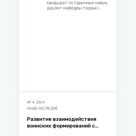
кандыдат гістарычных навук,
дацэнт кафедры тэорыі і
гісторыі дзяржавы і права
Акадэміі кіравання пры
Прэзідэнце Рэспублікі
Беларусь
№
4
,
2014
НАШЕ НАСЛЕДИЕ
Развитие взаимодействия
воинских формирований с
духовенством на белорусских