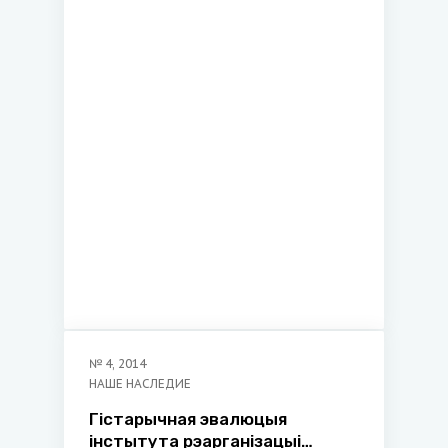
землях в XVI–XVIII веках
№
4
,
2014
НАШЕ НАСЛЕДИЕ
Гiстарычная эвалюцыя
iнстытута рэарганiзацыi