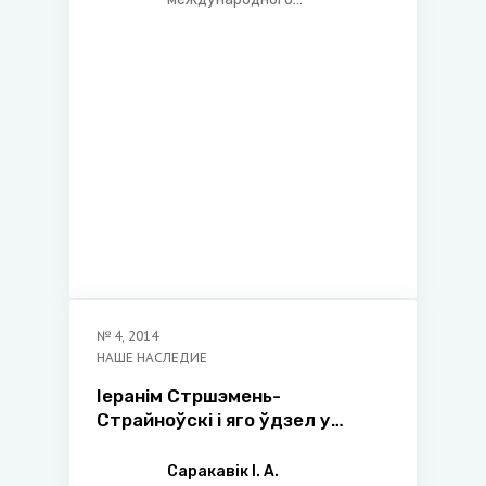
экономического права
Белорусского
государственного
экономического
университета
№
4
,
2014
НАШЕ НАСЛЕДИЕ
Іеранiм Стршэмень-
Страйноўскi i яго ўдзел у
развiццi тэорыi натуральнага
права
Саракавік І. А.